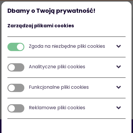
Dbamy o Twoją prywatność!
Strona główna
Ulubione
Kategorie
Mój profil
Zarządzaj plikami cookies
Polska
zł
-
zł
Zgoda na niezbędne pliki cookies
Analityczne pliki cookies
Zobacz na mapie
Funkcjonalne pliki cookies
Filtry
Sortuj: cena malejąco
Reklamowe pliki cookies