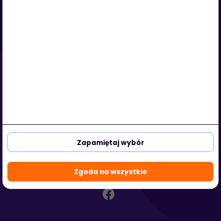
Serwis
O nas
Regulamin
Polityka prywatności
Strefa klienta
Strefa partnera
aleja Kasztanowa 3a-5
53-125 Wrocław, Polska
Zapamiętaj wybór
biuro@hotmedi.com
+48 730 301 140
Zgoda na wszystkie