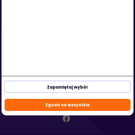
Serwis
O nas
Regulamin
Polityka prywatności
Strefa klienta
Strefa partnera
aleja Kasztanowa 3a-5
53-125 Wrocław, Polska
Zapamiętaj wybór
biuro@hotmedi.com
+48 730 301 140
Zgoda na wszystkie