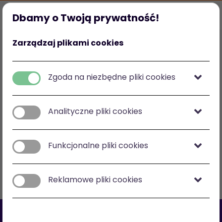
Dbamy o Twoją prywatność!
Strona główna
Ulubione
Kategorie
Mój profil
Zarządzaj plikami cookies
Polska
zł
-
zł
Zgoda na niezbędne pliki cookies
Analityczne pliki cookies
Zobacz na mapie
Funkcjonalne pliki cookies
Filtry
Sortuj: cena malejąco
Reklamowe pliki cookies