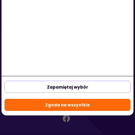
Serwis
O nas
Regulamin
Polityka prywatności
Strefa klienta
Strefa partnera
aleja Kasztanowa 3a-5
53-125 Wrocław, Polska
Zapamiętaj wybór
biuro@hotmedi.com
+48 730 301 140
Zgoda na wszystkie