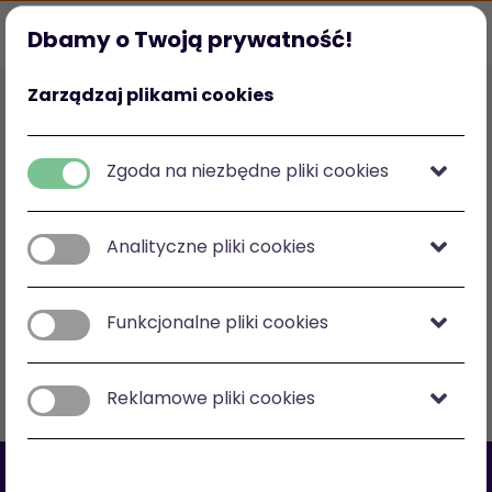
Dbamy o Twoją prywatność!
Strona główna
Ulubione
Kategorie
Mój profil
Zarządzaj plikami cookies
Polska
zł
-
zł
Zgoda na niezbędne pliki cookies
Analityczne pliki cookies
Zobacz na mapie
Funkcjonalne pliki cookies
Filtry
Sortuj: cena malejąco
Reklamowe pliki cookies