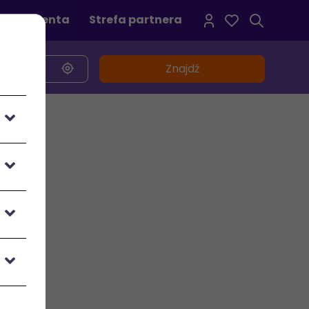
refa klienta
Strefa partnera
Znajdź