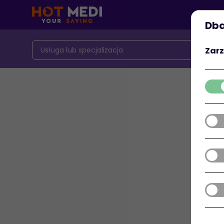
Dba
Zarz