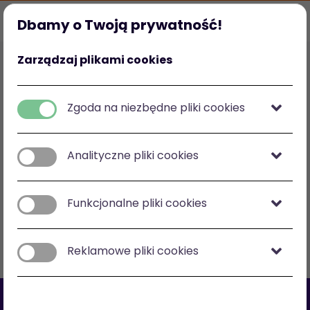
Dbamy o Twoją prywatność!
Strona główna
Ulubione
Kategorie
Mój profil
Zarządzaj plikami cookies
Polska
zł
-
zł
Zgoda na niezbędne pliki cookies
Analityczne pliki cookies
Zobacz na mapie
Funkcjonalne pliki cookies
Filtry
Sortuj: cena malejąco
Reklamowe pliki cookies