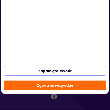
Serwis
O nas
Regulamin
Polityka prywatności
Strefa klienta
Strefa partnera
aleja Kasztanowa 3a-5
53-125 Wrocław, Polska
Zapamiętaj wybór
biuro@hotmedi.com
+48 730 301 140
Zgoda na wszystkie