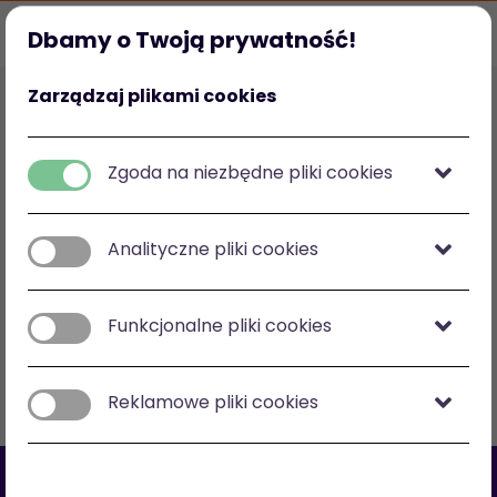
Dbamy o Twoją prywatność!
Strona główna
Ulubione
Kategorie
Mój profil
Zarządzaj plikami cookies
Polska
zł
-
zł
Zgoda na niezbędne pliki cookies
Analityczne pliki cookies
Zobacz na mapie
Funkcjonalne pliki cookies
Filtry
Sortuj: cena malejąco
Reklamowe pliki cookies