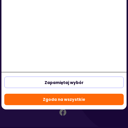
Serwis
O nas
Regulamin
Polityka prywatności
Strefa klienta
Strefa partnera
aleja Kasztanowa 3a-5
53-125 Wrocław, Polska
Zapamiętaj wybór
biuro@hotmedi.com
+48 730 301 140
Zgoda na wszystkie