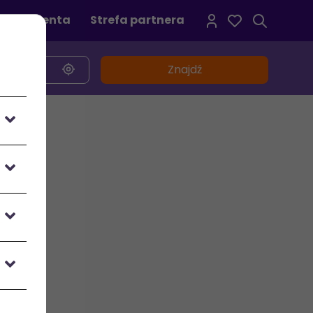
refa klienta
Strefa partnera
Znajdź