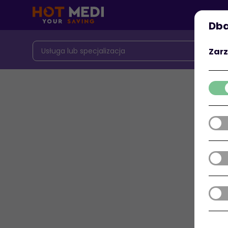
Dba
Zarz