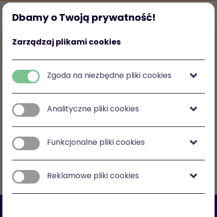
Dbamy o Twoją prywatność!
Strona główna
Ulubione
Kategorie
Mój profil
Zarządzaj plikami cookies
Polska
zł
-
zł
Zgoda na niezbędne pliki cookies
Analityczne pliki cookies
Zobacz na mapie
Funkcjonalne pliki cookies
Filtry
Sortuj: cena malejąco
Reklamowe pliki cookies