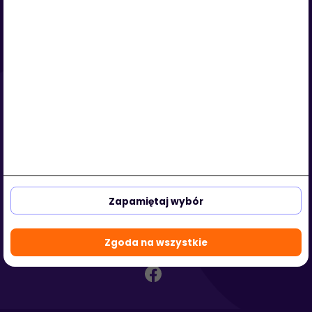
Serwis
O nas
Regulamin
Polityka prywatności
Strefa klienta
Strefa partnera
aleja Kasztanowa 3a-5
53-125 Wrocław, Polska
Zapamiętaj wybór
biuro@hotmedi.com
+48 730 301 140
Zgoda na wszystkie