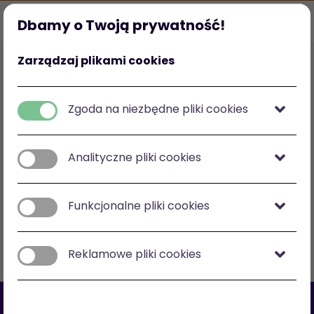
Dbamy o Twoją prywatność!
Strona główna
Ulubione
Kategorie
Mój profil
Zarządzaj plikami cookies
Polska
zł
-
zł
Zgoda na niezbędne pliki cookies
Analityczne pliki cookies
Zobacz na mapie
Funkcjonalne pliki cookies
Filtry
Sortuj: cena malejąco
Reklamowe pliki cookies