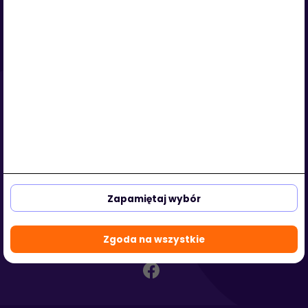
Serwis
O nas
Regulamin
Polityka prywatności
Strefa klienta
Strefa partnera
aleja Kasztanowa 3a-5
53-125 Wrocław, Polska
Zapamiętaj wybór
biuro@hotmedi.com
+48 730 301 140
Zgoda na wszystkie