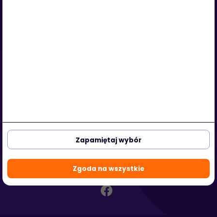
Serwis
O nas
Regulamin
Polityka prywatności
Strefa klienta
Strefa partnera
aleja Kasztanowa 3a-5
53-125 Wrocław, Polska
Zapamiętaj wybór
biuro@hotmedi.com
+48 730 301 140
Zgoda na wszystkie