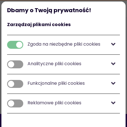
Dbamy o Twoją prywatność!
Strona główna
Ulubione
Kategorie
Mój profil
Zarządzaj plikami cookies
Polska
zł
-
zł
Zgoda na niezbędne pliki cookies
Analityczne pliki cookies
Zobacz na mapie
Funkcjonalne pliki cookies
Filtry
Sortuj: cena malejąco
Reklamowe pliki cookies