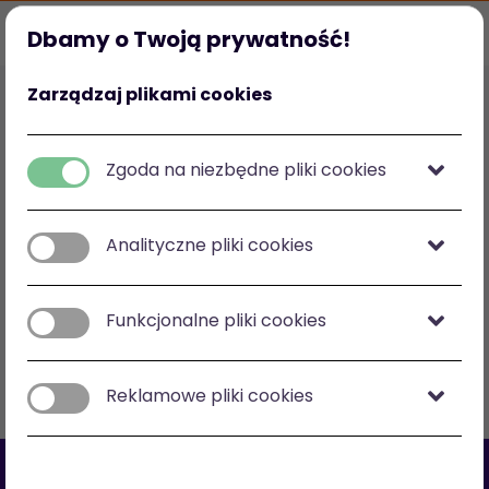
Dbamy o Twoją prywatność!
Strona główna
Ulubione
Kategorie
Mój profil
Zarządzaj plikami cookies
Polska
zł
-
zł
Zgoda na niezbędne pliki cookies
Analityczne pliki cookies
Zobacz na mapie
Funkcjonalne pliki cookies
Filtry
Sortuj: cena malejąco
Reklamowe pliki cookies