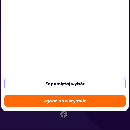
Serwis
O nas
Regulamin
Polityka prywatności
Strefa klienta
Strefa partnera
aleja Kasztanowa 3a-5
53-125 Wrocław, Polska
Zapamiętaj wybór
biuro@hotmedi.com
+48 730 301 140
Zgoda na wszystkie