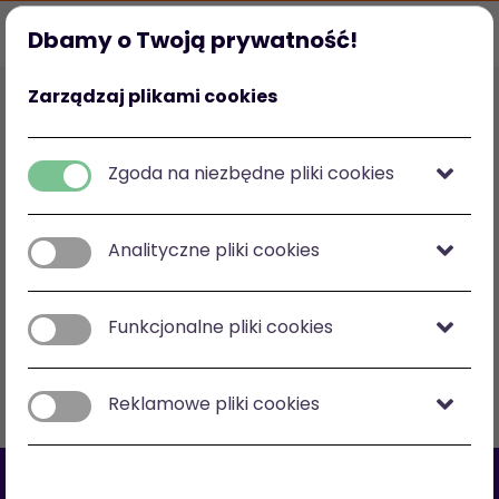
Dbamy o Twoją prywatność!
Strona główna
Ulubione
Kategorie
Mój profil
Zarządzaj plikami cookies
Polska
zł
-
zł
Zgoda na niezbędne pliki cookies
Analityczne pliki cookies
Zobacz na mapie
Funkcjonalne pliki cookies
Filtry
Sortuj: cena malejąco
Reklamowe pliki cookies