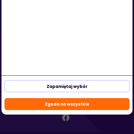
Serwis
O nas
Regulamin
Polityka prywatności
Strefa klienta
Strefa partnera
aleja Kasztanowa 3a-5
53-125 Wrocław, Polska
Zapamiętaj wybór
biuro@hotmedi.com
+48 730 301 140
Zgoda na wszystkie