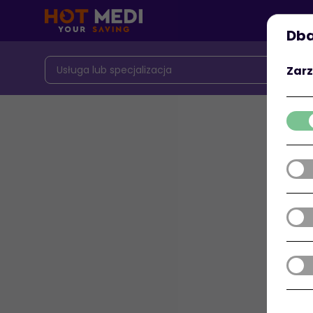
Dba
Zarz