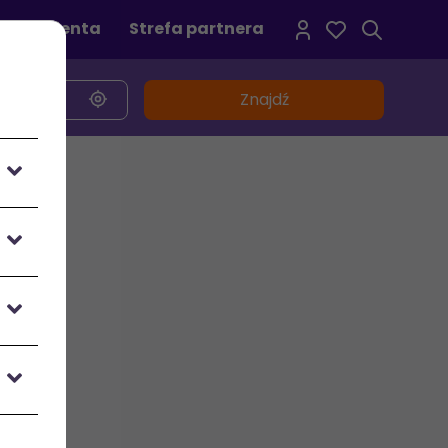
refa klienta
Strefa partnera
Znajdź