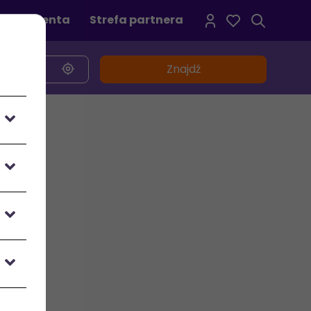
refa klienta
Strefa partnera
Znajdź