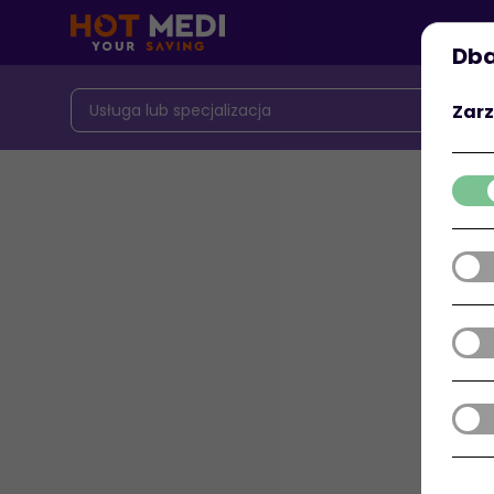
Dba
Zarz