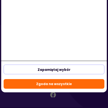
Serwis
O nas
Regulamin
Polityka prywatności
Strefa klienta
Strefa partnera
aleja Kasztanowa 3a-5
53-125 Wrocław, Polska
Zapamiętaj wybór
biuro@hotmedi.com
+48 730 301 140
Zgoda na wszystkie