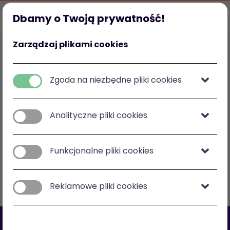
Dbamy o Twoją prywatność!
Strona główna
Ulubione
Kategorie
Mój profil
Zarządzaj plikami cookies
Polska
zł
-
zł
Zgoda na niezbędne pliki cookies
Analityczne pliki cookies
Zobacz na mapie
Funkcjonalne pliki cookies
Filtry
Sortuj: cena malejąco
Reklamowe pliki cookies