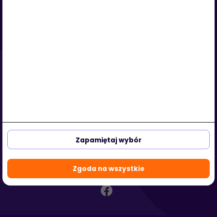
Serwis
O nas
Regulamin
Polityka prywatności
Strefa klienta
Strefa partnera
aleja Kasztanowa 3a-5
53-125 Wrocław, Polska
Zapamiętaj wybór
biuro@hotmedi.com
+48 730 301 140
Zgoda na wszystkie