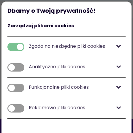
Dbamy o Twoją prywatność!
Strona główna
Ulubione
Kategorie
Mój profil
Zarządzaj plikami cookies
Polska
zł
-
zł
Zgoda na niezbędne pliki cookies
Analityczne pliki cookies
Zobacz na mapie
Funkcjonalne pliki cookies
Filtry
Sortuj: cena malejąco
Reklamowe pliki cookies