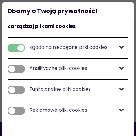
Dbamy o Twoją prywatność!
Strona główna
Ulubione
Kategorie
Mój profil
Zarządzaj plikami cookies
Polska
zł
-
zł
Zgoda na niezbędne pliki cookies
Analityczne pliki cookies
Zobacz na mapie
Funkcjonalne pliki cookies
Filtry
Sortuj: cena malejąco
Reklamowe pliki cookies