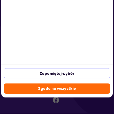
Serwis
O nas
Regulamin
Polityka prywatności
Strefa klienta
Strefa partnera
aleja Kasztanowa 3a-5
53-125 Wrocław, Polska
Zapamiętaj wybór
biuro@hotmedi.com
+48 730 301 140
Zgoda na wszystkie