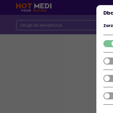
Dba
Zarz