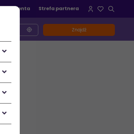
refa klienta
Strefa partnera
Znajdź