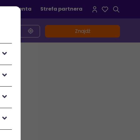
refa klienta
Strefa partnera
Znajdź