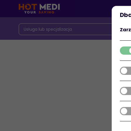
Dba
Zarz