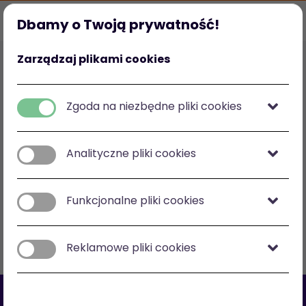
Dbamy o Twoją prywatność!
Strona główna
Ulubione
Kategorie
Mój profil
Zarządzaj plikami cookies
Polska
zł
-
zł
Zgoda na niezbędne pliki cookies
Analityczne pliki cookies
Zobacz na mapie
Funkcjonalne pliki cookies
Filtry
Sortuj: cena malejąco
Reklamowe pliki cookies