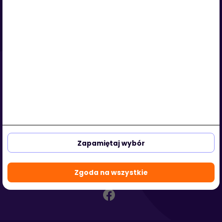
Serwis
O nas
Regulamin
Polityka prywatności
Strefa klienta
Strefa partnera
aleja Kasztanowa 3a-5
53-125 Wrocław, Polska
Zapamiętaj wybór
biuro@hotmedi.com
+48 730 301 140
Zgoda na wszystkie