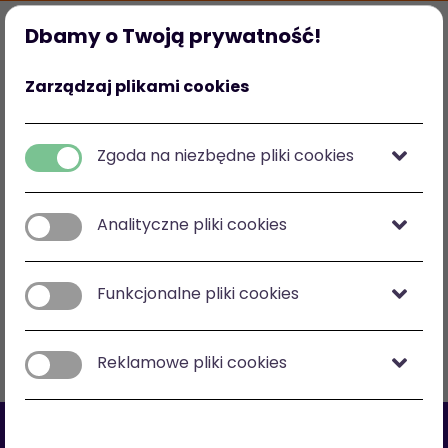
Dbamy o Twoją prywatność!
Strona główna
Ulubione
Kategorie
Mój profil
Zarządzaj plikami cookies
Polska
zł
-
zł
Zgoda na niezbędne pliki cookies
Analityczne pliki cookies
Zobacz na mapie
Funkcjonalne pliki cookies
Filtry
Sortuj: cena malejąco
Reklamowe pliki cookies