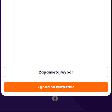
Serwis
O nas
Regulamin
Polityka prywatności
Strefa klienta
Strefa partnera
aleja Kasztanowa 3a-5
53-125 Wrocław, Polska
Zapamiętaj wybór
biuro@hotmedi.com
+48 730 301 140
Zgoda na wszystkie